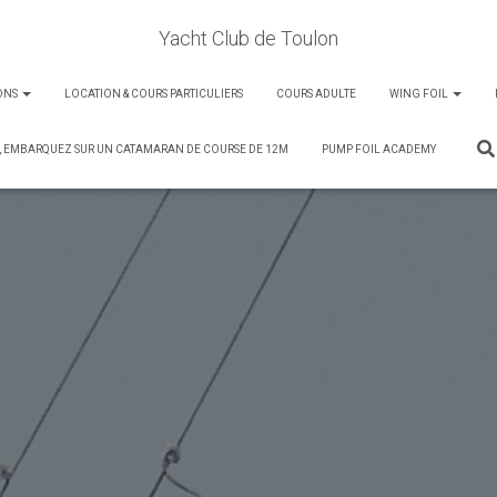
Yacht Club de Toulon
ONS
LOCATION & COURS PARTICULIERS
COURS ADULTE
WING FOIL
, EMBARQUEZ SUR UN CATAMARAN DE COURSE DE 12M
PUMP FOIL ACADEMY