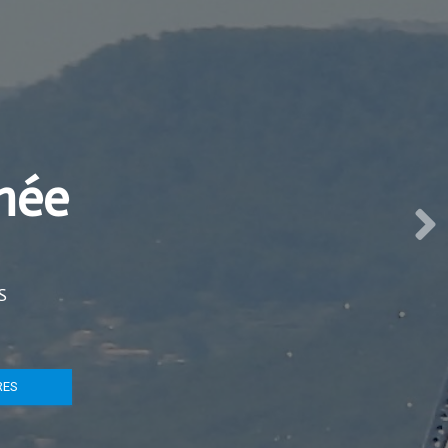
nnée
S
RES