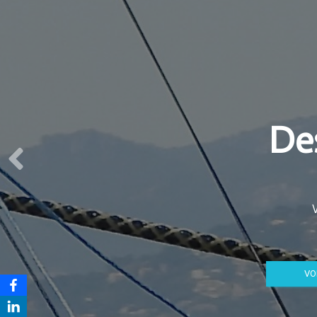
Des
VO