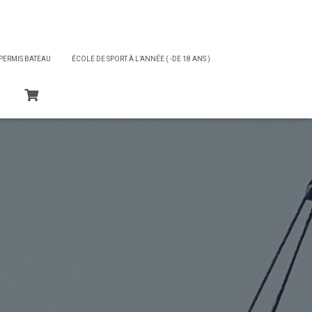
PERMIS BATEAU
ÉCOLE DE SPORT À L’ANNÉE ( -DE 18 ANS )