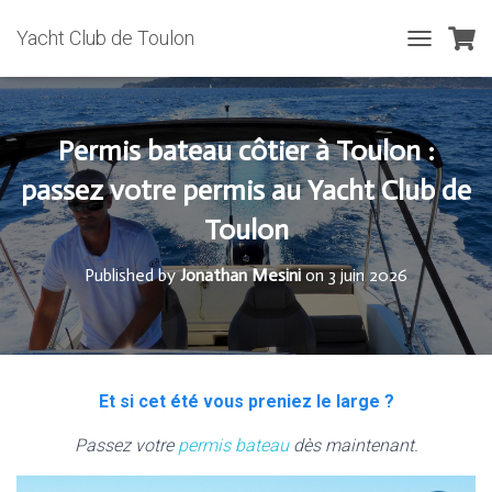
Yacht Club de Toulon
T
O
G
G
L
Permis bateau côtier à Toulon :
E
N
passez votre permis au Yacht Club de
A
Toulon
V
I
G
Published by
Jonathan Mesini
on
3 juin 2026
A
T
I
O
N
Et si cet été vous preniez le large ?
Passez votre
permis bateau
dès maintenant.