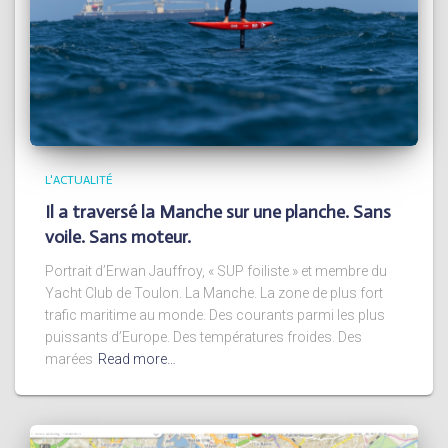
L'ACTUALITÉ
Il a traversé la Manche sur une planche. Sans
voile. Sans moteur.
Portrait d’Erwan Jauffroy, « SUP foiliste » et membre du
Yacht Club de Toulon. La Manche. La zone de plus fort
trafic maritime au monde. Des courants parmi les plus
puissants d’Europe. Des températures froides. Des
marées
Read more…