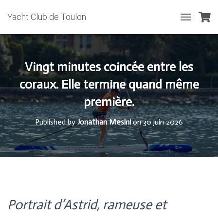
Yacht Club de Toulon
T
O
G
G
L
Vingt minutes coincée entre les
E
N
coraux. Elle termine quand même
A
première.
V
I
G
Published by
Jonathan Mesini
on
30 juin 2026
A
T
I
O
N
Portrait d’Astrid, rameuse et