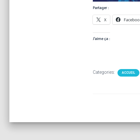
Partager :
X
Faceboo
J’aime ça :
Categories:
ACCUEIL