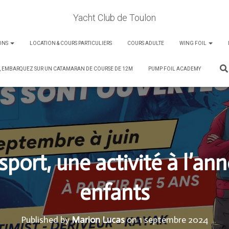
Yacht Club de Toulon
ONS
LOCATION & COURS PARTICULIERS
COURS ADULTE
WING FOIL
, EMBARQUEZ SUR UN CATAMARAN DE COURSE DE 12M
PUMP FOIL ACADEMY
sport, une activité à l’an
enfants
Published by
Marion Lucas
on
1 septembre 2024