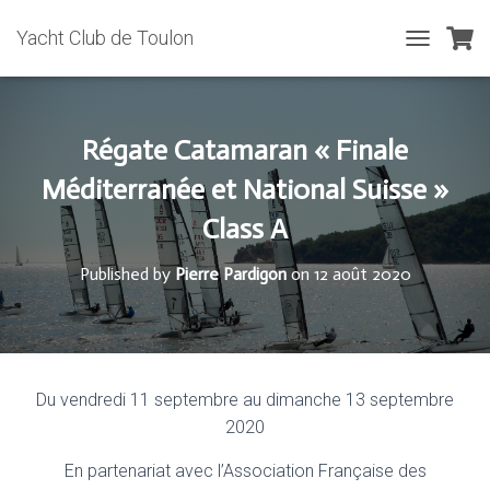
Yacht Club de Toulon
T
O
G
G
L
Régate Catamaran « Finale
E
N
Méditerranée et National Suisse »
A
Class A
V
I
G
Published by
Pierre Pardigon
on
12 août 2020
A
T
I
O
N
Du vendredi 11 septembre au dimanche 13 septembre
2020
En partenariat avec l’Association Française des