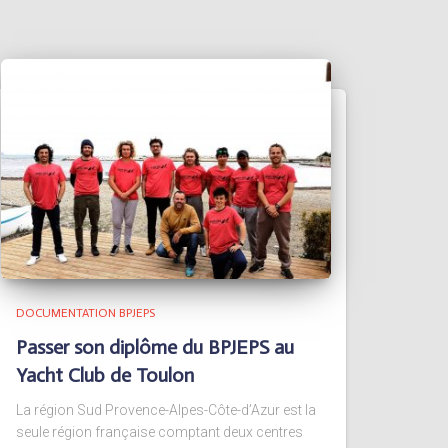
DOCUMENTATION BPJEPS
Passer son diplôme du BPJEPS au
Yacht Club de Toulon
La région Sud Provence-Alpes-Côte-d’Azur est la
seule région française comptant deux centres