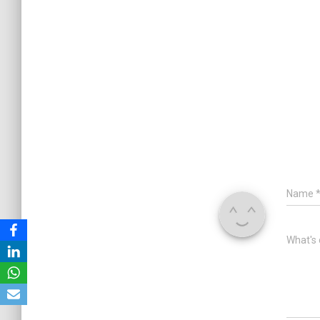
Name
What's 