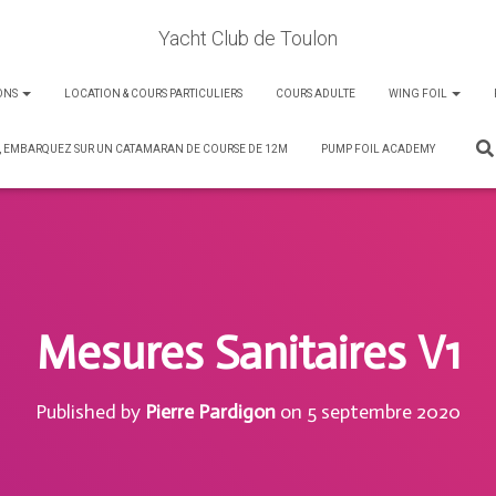
Yacht Club de Toulon
ONS
LOCATION & COURS PARTICULIERS
COURS ADULTE
WING FOIL
, EMBARQUEZ SUR UN CATAMARAN DE COURSE DE 12M
PUMP FOIL ACADEMY
Mesures Sanitaires V1
Published by
Pierre Pardigon
on
5 septembre 2020