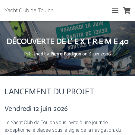
Yacht Club de Toulon
T
O
G
G
L
DÉCOUVERTE DE L’ E X T R E M E 40
E
N
Published by
Pierre Pardigon
on
6 juin 2026
A
V
I
G
A
T
LANCEMENT DU PROJET
I
O
N
Vendredi 12 juin 2026
Le Yacht Club de Toulon vous invite à une journée
exceptionnelle placée sous le signe de la navigation, du