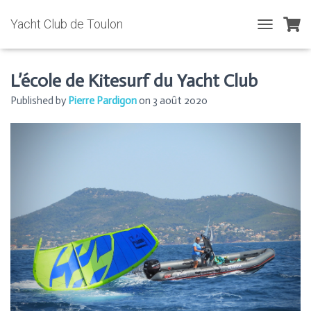
Yacht Club de Toulon
T
O
G
G
L’école de Kitesurf du Yacht Club
L
Published by
Pierre Pardigon
on
3 août 2020
E
N
A
V
I
G
A
T
I
O
N