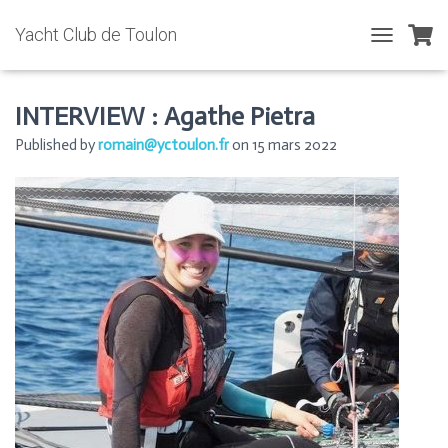
Yacht Club de Toulon
T
O
G
G
INTERVIEW : Agathe Pietra
L
Published by
romain@yctoulon.fr
on
15 mars 2022
E
N
A
V
I
G
A
T
I
O
N