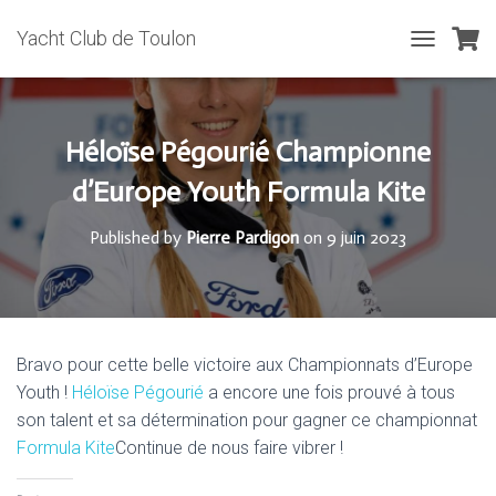
Yacht Club de Toulon
T
O
G
G
L
Héloïse Pégourié Championne
E
N
d’Europe Youth Formula Kite
A
V
Published by
Pierre Pardigon
on
9 juin 2023
I
G
A
T
I
O
Bravo pour cette belle victoire aux Championnats d’Europe
N
Youth !
Héloïse Pégourié
a encore une fois prouvé à tous
son talent et sa détermination pour gagner ce championnat
Formula Kite
Continue de nous faire vibrer !