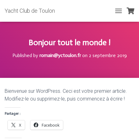
Yacht Club de Toulon
T
O
G
G
L
Bonjour tout le monde !
E
N
Published by
romain@yctoulon.fr
on
2 septembre 2019
A
V
I
G
A
T
Bienvenue sur WordPress. Ceci est votre premier article.
I
Modifiez-le ou supprimez-le, puis commencez à écrire !
O
N
Partager :
X
Facebook