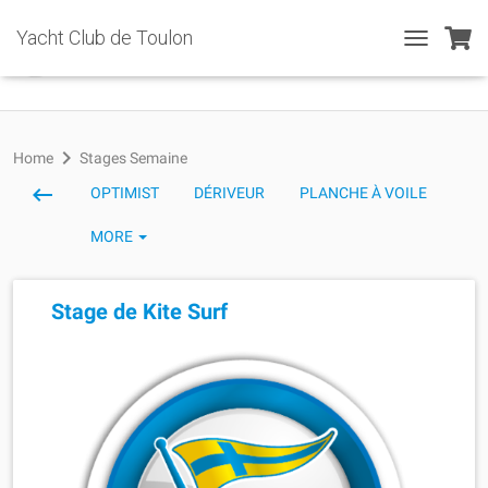
Yacht Club de Toulon
T
O
G
G
L
E
N
A
V
I
G
A
T
I
O
N