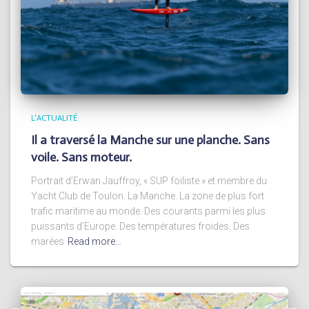
L'ACTUALITÉ
Il a traversé la Manche sur une planche. Sans
voile. Sans moteur.
Portrait d’Erwan Jauffroy, « SUP foiliste » et membre du
Yacht Club de Toulon. La Manche. La zone de plus fort
trafic maritime au monde. Des courants parmi les plus
puissants d’Europe. Des températures froides. Des
marées
Read more…