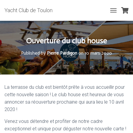
Yacht Club de Toulon
T
O
G
G
L
Ouverture du club house
E
N
Published by
Pierre Pardigon
on
10 mars 2020
A
V
I
G
A
T
La terrasse du club est bientôt prête à vous accueillir pour
I
cette nouvelle saison ! Le club house est heureux de vous
O
N
annoncer sa réouverture prochaine qui aura lieu le 10 avril
2020 !
Venez vous détendre et profiter de notre cadre
exceptionnel et unique pour déguster notre nouvelle carte !