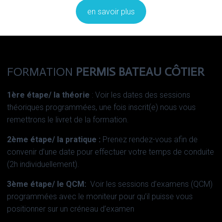
en savoir plus
FORMATION
PERMIS BATEAU CÔTIER
1ère étape/ la théorie
: Voir les dates des sessions
théoriques programmées, une fois inscrit(e) nous vous
remettrons le livret de la formation.
2ème étape/ la pratique :
Prenez rendez-vous afin de
convenir d’une date pour effectuer votre temps de conduite
(2h individuellement).
3ème étape/ le QCM:
Voir les sessions d’examens (QCM)
programmées avec le moniteur pour qu’il puisse vous
positionner sur un créneau d’examen