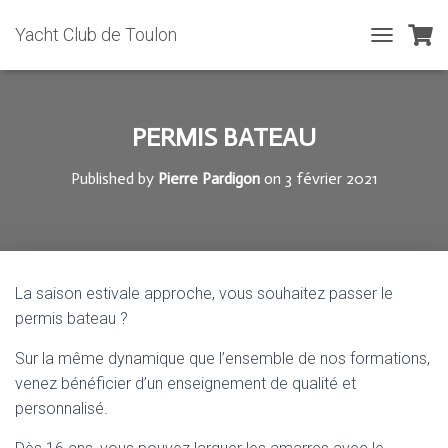
Yacht Club de Toulon
T
O
G
G
L
PERMIS BATEAU
E
N
Published by
Pierre Pardigon
on
3 février 2021
A
V
I
G
A
T
La saison estivale approche, vous souhaitez passer le
I
permis bateau ?
O
N
Sur la même dynamique que l’ensemble de nos formations,
venez bénéficier d’un enseignement de qualité et
personnalisé.