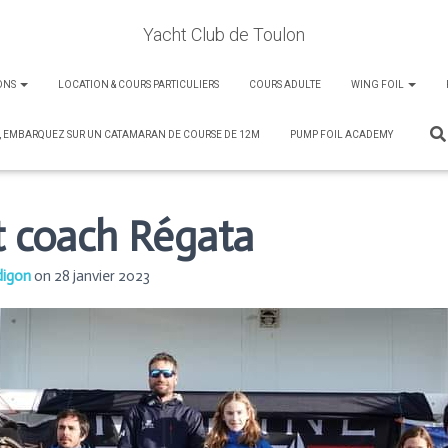
Yacht Club de Toulon
ONS
LOCATION & COURS PARTICULIERS
COURS ADULTE
WING FOIL
, EMBARQUEZ SUR UN CATAMARAN DE COURSE DE 12M
PUMP FOIL ACADEMY
t coach Régata
digon
on
28 janvier 2023