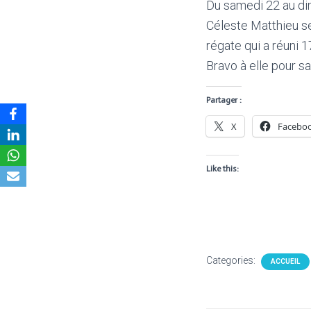
Du samedi 22 au dim
Céleste Matthieu se 
régate qui a réuni 
Bravo à elle pour s
Partager :
X
Facebo
Like this:
Categories:
ACCUEIL