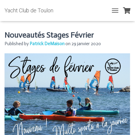
Yacht Club de Toulon
T
O
G
G
Nouveautés Stages Février
L
Published by
Patrick DeMaison
on
29 janvier 2020
E
N
A
V
I
G
A
T
I
O
N