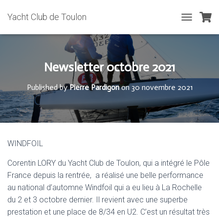
Yacht Club de Toulon
T
O
G
G
L
Newsletter octobre 2021
E
N
Published by
Pierre Pardigon
on
30 novembre 2021
A
V
I
G
A
T
WINDFOIL
I
O
Corentin LORY du Yacht Club de Toulon, qui a intégré le Pôle
N
France depuis la rentrée, a réalisé une belle performance
au national d’automne Windfoil qui a eu lieu à La Rochelle
du 2 et 3 octobre dernier. Il revient avec une superbe
prestation et une place de 8/34 en U2. C’est un résultat très