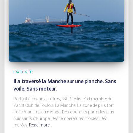
L'ACTUALITÉ
Il a traversé la Manche sur une planche. Sans
voile. Sans moteur.
Portrait d’Erwan Jauffroy, “SUP foiliste” et membre du
Yacht Club de Toulon. La Manche. La zone de plus fort
trafic maritime au monde. Des courants parmi les plus
puissants d’Europe. Des températures froides. Des
marées
Read more…