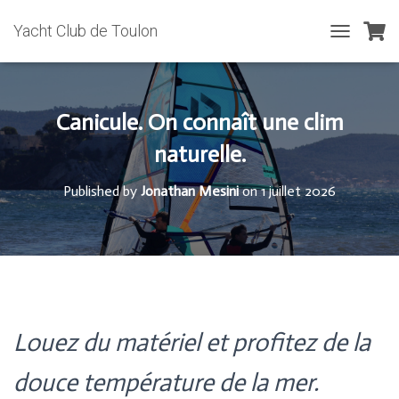
Yacht Club de Toulon
T
O
G
G
L
Canicule. On connaît une clim
E
N
naturelle.
A
V
Published by
Jonathan Mesini
on
1 juillet 2026
I
G
A
T
I
O
N
Louez du matériel et profitez de la
douce température de la mer.