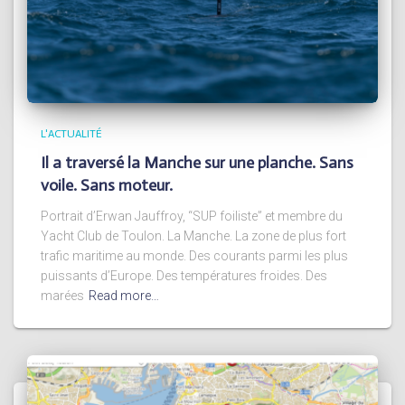
L'ACTUALITÉ
Il a traversé la Manche sur une planche. Sans
voile. Sans moteur.
Portrait d’Erwan Jauffroy, “SUP foiliste” et membre du
Yacht Club de Toulon. La Manche. La zone de plus fort
trafic maritime au monde. Des courants parmi les plus
puissants d’Europe. Des températures froides. Des
marées
Read more…