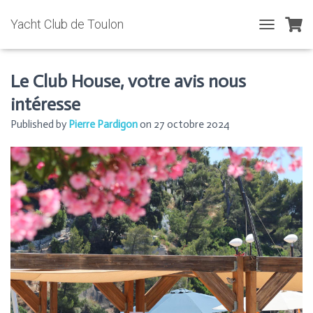
Yacht Club de Toulon
T
O
G
G
Le Club House, votre avis nous
L
intéresse
E
N
Published by
Pierre Pardigon
on
27 octobre 2024
A
V
I
G
A
T
I
O
N