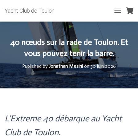
Yacht Club de Toulon
T
O
G
G
L
40 nœuds sur la rade de Toulon. Et
E
N
vous pouvez tenir la barre.
A
V
Published by
Jonathan Mesini
on
30 juin 2026
I
G
A
T
I
O
N
L’Extreme 40 débarque au Yacht
Club de Toulon.