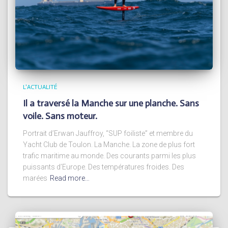
L'ACTUALITÉ
Il a traversé la Manche sur une planche. Sans
voile. Sans moteur.
Portrait d’Erwan Jauffroy, “SUP foiliste” et membre du
Yacht Club de Toulon. La Manche. La zone de plus fort
trafic maritime au monde. Des courants parmi les plus
puissants d’Europe. Des températures froides. Des
marées
Read more…