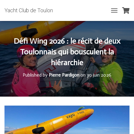
Yacht Club de Toulon
T
O
G
G
L
Défi Wing 2026 : le récit de deux
E
N
Toulonnais qui bousculent la
A
hiérarchie
V
I
G
Published by
Pierre Pardigon
on
30 juin 2026
A
T
I
O
N