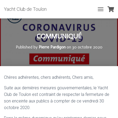
Yacht Club de Toulon
T
O
G
G
L
COMMUNIQUÉ
E
N
Published by
Pierre Pardigon
on
30 octobre 2020
A
V
I
G
A
T
Chères adhérentes, chers adhérents, Chers amis,
I
O
Suite aux dernières mesures gouvernementales, le Yacht
N
Club de Toulon est contraint de respecter la fermeture de
son enceinte aux publics à compter de ce vendredi 30
octobre 2020.