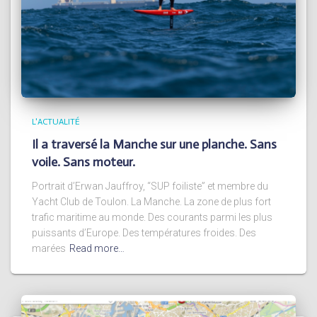
L'ACTUALITÉ
Il a traversé la Manche sur une planche. Sans
voile. Sans moteur.
Portrait d’Erwan Jauffroy, “SUP foiliste” et membre du
Yacht Club de Toulon. La Manche. La zone de plus fort
trafic maritime au monde. Des courants parmi les plus
puissants d’Europe. Des températures froides. Des
marées
Read more…