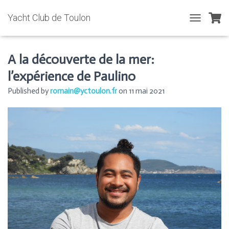
Yacht Club de Toulon
T
O
G
G
A la découverte de la mer:
L
l’expérience de Paulino
E
N
Published by
romain@yctoulon.fr
on
11 mai 2021
A
V
I
G
A
T
I
O
N