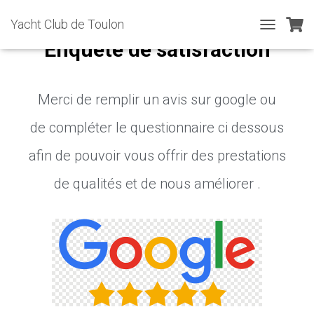
Yacht Club de Toulon
T
Enquête de satisfaction
O
G
G
L
Merci de remplir un avis sur google ou
E
N
de compléter le questionnaire ci dessous
A
V
afin de pouvoir vous offrir des prestations
I
G
de qualités et de nous améliorer .
A
T
I
O
N