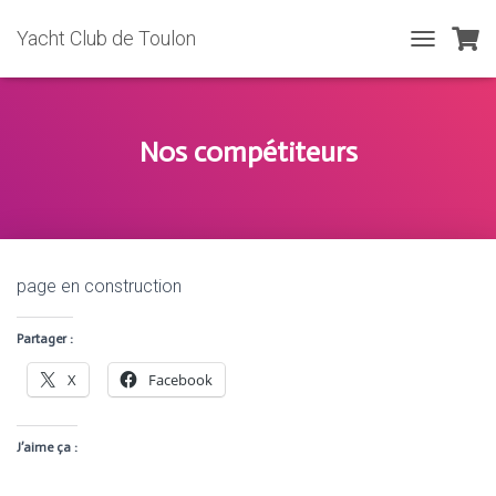
Yacht Club de Toulon
T
O
G
G
L
Nos compétiteurs
E
N
A
V
I
G
page en construction
A
T
I
Partager :
O
N
X
Facebook
J’aime ça :