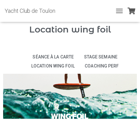
Yacht Club de Toulon
T
O
Location wing foil
G
G
L
E
N
SÉANCE À LA CARTE
STAGE SEMAINE
A
V
LOCATION WING FOIL
COACHING PERF
I
G
A
T
I
O
N