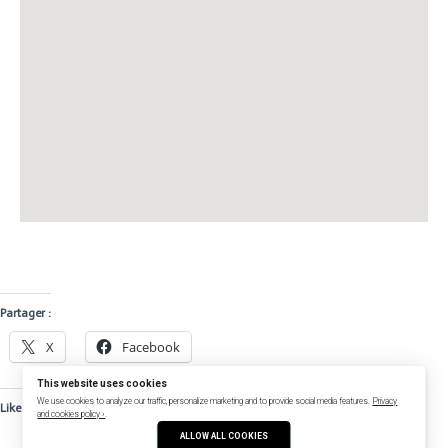
Partager :
X
Facebook
This website uses cookies
We use cookies to analyze our traffic, personalize marketing and to provide social media features.
Privacy
Like this:
and cookies policy ›
.
ALLOW ALL COOKIES