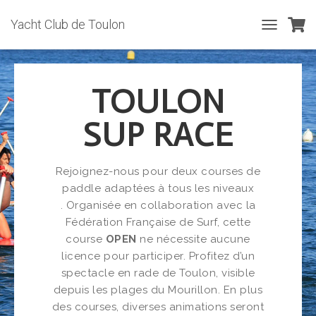
Yacht Club de Toulon
T
O
G
G
TOULON
L
E
N
SUP RACE
A
V
I
G
Rejoignez-nous pour deux courses de
A
paddle adaptées à tous les niveaux
T
. Organisée en collaboration avec la
I
Fédération Française de Surf, cette
O
N
course
OPEN
ne nécessite aucune
licence pour participer. Profitez d’un
spectacle en rade de Toulon, visible
depuis les plages du Mourillon. En plus
des courses, diverses animations seront