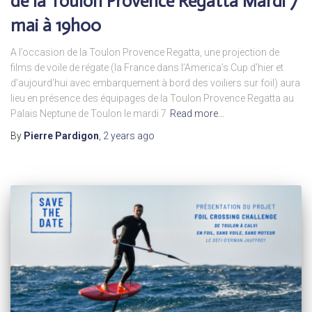
de la Toulon Provence Regatta Mardi 7
mai à 19h00
A l’occasion de la Toulon Provence Regatta, une projection de
films de voile de régate (la France dans l’America’s Cup d’hier et
d’aujourd’hui avec embarquement à bord des voiliers sur foil) aura
lieu en présence des équipages de la Toulon Provence Regatta au
Palais Neptune de Toulon le mardi 7
Read more…
By
Pierre Pardigon
,
2 years
ago