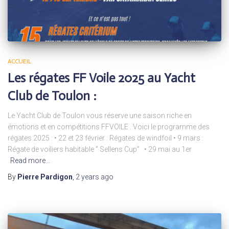
ACCUEIL
Les régates FF Voile 2025 au Yacht
Club de Toulon :
Le Yacht Club de Toulon vous réserve une saison riche en
émotions et en compétitions FFVOILE . Voici le programme des
régates 2025 : • 22 et 23 février : Régates de windfoil • 9 mars :
Régate de voiliers habitable ” Sellens Cup” • 29 mai au 1er
Read more…
By
Pierre Pardigon
,
2 years
ago