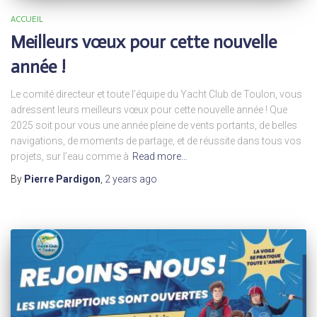
ACCUEIL
Meilleurs vœux pour cette nouvelle
année !
Le comité directeur et toute l’équipe du Yacht Club de Toulon, vous
adressent leurs meilleurs vœux pour cette nouvelle année ! Que
2025 soit pour vous une année pleine de vents portants, de belles
navigations, de moments de partage, et de réussite dans tous vos
projets, sur l’eau comme à
Read more…
By
Pierre Pardigon
,
2 years
ago