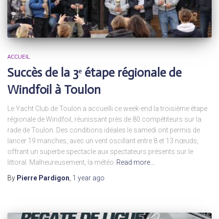
ACCUEIL
Succès de la 3ᵉ étape régionale de
Windfoil à Toulon
Le Yacht Club de Toulon a accueilli ce week-end la troisième étape
régionale de Windfoil, réunissant près de 80 compétiteurs sur la
rade de Toulon. Des conditions idéales le samedi ont permis de
lancer 19 manches, avec un vent oscillant entre 8 et 13 nœuds,
offrant un superbe spectacle aux spectateurs présents sur le
littoral. Malheureusement, la météo
Read more…
By
Pierre Pardigon
,
1 year
ago