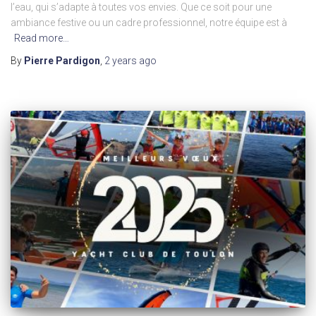
l’eau, qui s’adapte à toutes vos envies. Que ce soit pour une
ambiance festive ou un cadre professionnel, notre équipe est à
Read more…
By
Pierre Pardigon
,
2 years
ago