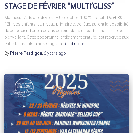
STAGE DE FÉVRIER “MULTI’GLISS”
Matinées : Aide aux devoirs – Une option 100 % gratuite De 8h30 à
12h, vos enfants, du niveau primaire et collège, auront la possibilité
de bénéficier d’une aide aux devoirs dans un cadre chaleureux et
bienveillant. Cette opportunité, entièrement gratuite, est réservée aux
enfants inscrits à nos stages à
Read more…
By
Pierre Pardigon
,
2 years
ago