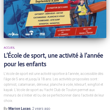
ACCUEIL
L’École de sport, une activité à l’année
pour les enfants
L’école de sport est une activité sportive à l’année, accessible dès
l’âge de 5 ans et jusqu’à 18 ans. Les activités proposées sont :
optimist, catamaran, dériveur, planche à voile, kitesurf, wingfoil et
kayak. L’école de sport au Yacht Club de Toulon permet aux
mineurs de s’initier et/ou de se perfectionner dans l’activité de leur
choix.
By
Marion Lucas
,
2 years
ago