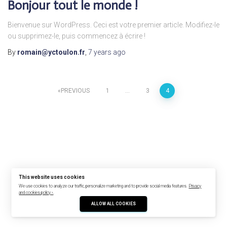
Bonjour tout le monde !
Bienvenue sur WordPress. Ceci est votre premier article. Modifiez-le
ou supprimez-le, puis commencez à écrire !
By
romain@yctoulon.fr
,
7 years
ago
Posts
PREVIOUS
1
…
3
4
pagination
This website uses cookies
We use cookies to analyze our traffic, personalize marketing and to provide social media features.
Privacy
and cookies policy ›
.
ALLOW ALL COOKIES